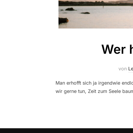
Wer h
von
L
Man erhofft sich ja irgendwie endl
wir gerne tun, Zeit zum Seele baum