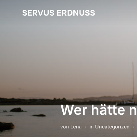
Zum
SERVUS ERDNUSS
Inhalt
springen
Wer hätte n
von
Lena
in
Uncategorized