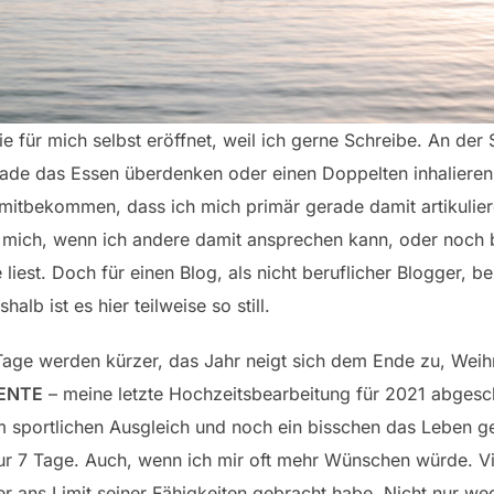
nie für mich selbst eröffnet, weil ich gerne Schreibe. An der
rade das Essen überdenken oder einen Doppelten inhalieren
mitbekommen, dass ich mich primär gerade damit artikuliere
ch mich, wenn ich andere damit ansprechen kann, oder noch
iest. Doch für einen Blog, als nicht beruflicher Blogger, be
shalb ist es hier teilweise so still.
ie Tage werden kürzer, das Jahr neigt sich dem Ende zu, Weih
ENTE
– meine letzte Hochzeitsbearbeitung für 2021 abges
sportlichen Ausgleich und noch ein bisschen das Leben g
 7 Tage. Auch, wenn ich mir oft mehr Wünschen würde. Viel
er ans Limit seiner Fähigkeiten gebracht habe. Nicht nur w